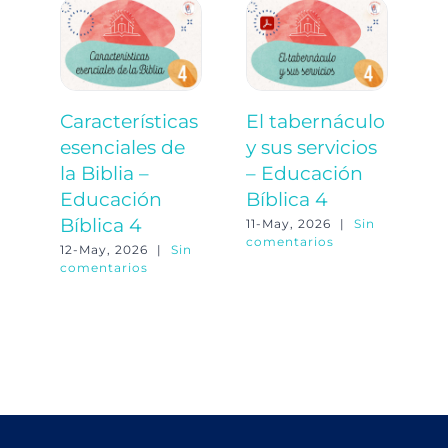
Características
El tabernáculo
E
esenciales de
y sus servicios
a
la Biblia –
– Educación
á
Educación
Bíblica 4
E
Bíblica 4
B
11-May, 2026
|
Sin
comentarios
12-May, 2026
|
Sin
11
comentarios
co