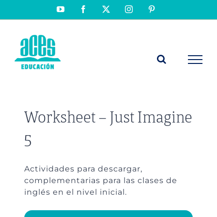
Saltar
YouTube
Facebook
X
Instagram
Pinterest
al
contenido
Worksheet – Just Imagine
5
Actividades para descargar,
complementarias para las clases de
inglés en el nivel inicial.