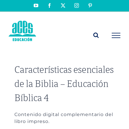
Saltar
YouTube
Facebook
X
Instagram
Pinterest
al
contenido
Características esenciales
de la Biblia – Educación
Bíblica 4
Contenido digital complementario del
libro impreso.