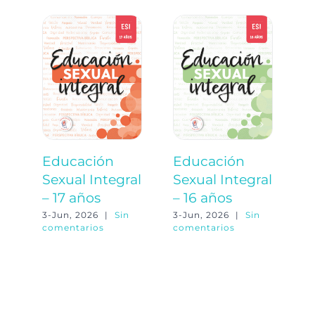
Educación
Educación
E
Sexual Integral
Sexual Integral
S
– 17 años
– 16 años
–
3-Jun, 2026
|
Sin
3-Jun, 2026
|
Sin
3-
comentarios
comentarios
co