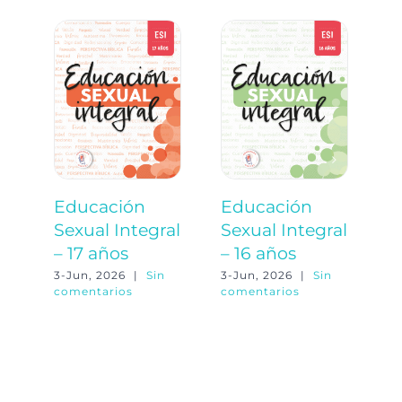
Educación
Educación
E
Sexual Integral
Sexual Integral
S
– 17 años
– 16 años
–
3-Jun, 2026
|
Sin
3-Jun, 2026
|
Sin
3-
comentarios
comentarios
co