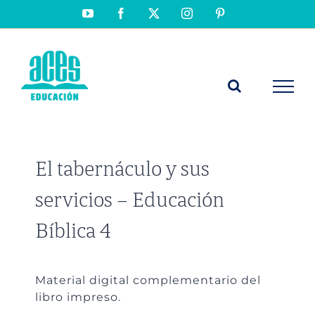
Saltar
YouTube
Facebook
X
Instagram
Pinterest
al
contenido
El tabernáculo y sus
servicios – Educación
Bíblica 4
Material digital complementario del
libro impreso.