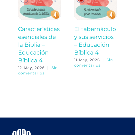
Características
El tabernáculo
E
esenciales de
y sus servicios
a
la Biblia –
– Educación
á
Educación
Bíblica 4
E
Bíblica 4
B
11-May, 2026
|
Sin
comentarios
12-May, 2026
|
Sin
11
comentarios
co