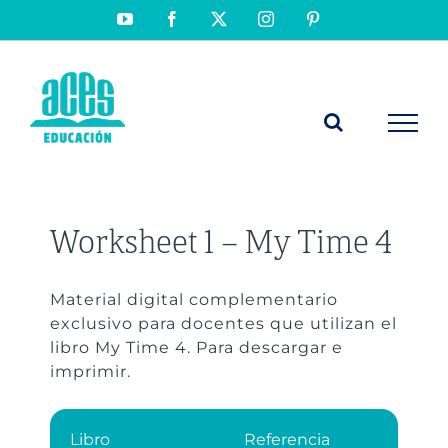
Saltar
YouTube
Facebook
X
Instagram
Pinterest
al
contenido
Worksheet 1 – My Time 4
Material digital complementario
exclusivo para docentes que utilizan el
libro My Time 4. Para descargar e
imprimir.
Libro
Referencia