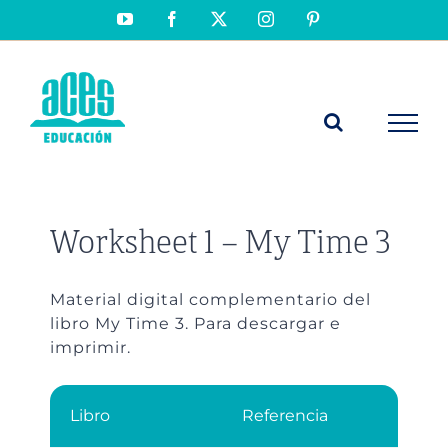
Saltar
YouTube
Facebook
X
Instagram
Pinterest
al
contenido
Worksheet 1 – My Time 3
Material digital complementario del
libro My Time 3. Para descargar e
imprimir.
Libro
Referencia