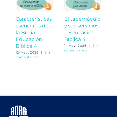
Características
El tabernáculo
E
esenciales de
y sus servicios
a
la Biblia –
– Educación
á
Educación
Bíblica 4
E
Bíblica 4
B
11-May, 2026
|
Sin
comentarios
12-May, 2026
|
Sin
11
comentarios
co