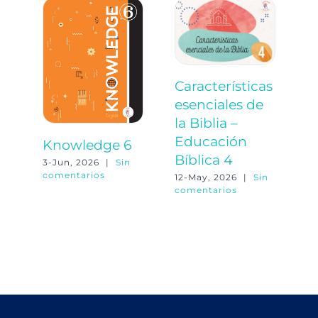
Características
E
esenciales de
y
la Biblia –
–
Educación
B
Knowledge 6
Bíblica 4
11
3-Jun, 2026
|
Sin
co
comentarios
12-May, 2026
|
Sin
comentarios