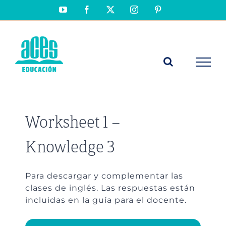
Saltar
YouTube
Facebook
X
Instagram
Pinterest
al
contenido
Worksheet 1 –
Knowledge 3
Para descargar y complementar las
clases de inglés. Las respuestas están
incluidas en la guía para el docente.