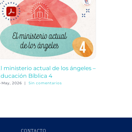
l ministerio actual de los ángeles –
Caracter
ducación Bíblica 4
Biblia –
1-May, 2026
|
Sin comentarios
12-May, 20
CONTACTO