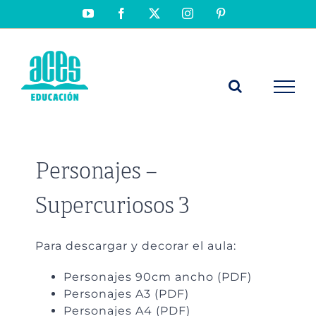
Saltar
YouTube
Facebook
X
Instagram
Pinterest
al
contenido
Personajes –
Supercuriosos 3
Para descargar y decorar el aula:
Personajes 90cm ancho (PDF)
Personajes A3 (PDF)
Personajes A4 (PDF)