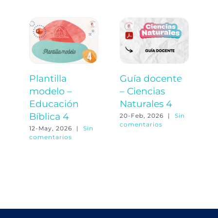
Plantilla
Guía docente
P
modelo –
– Ciencias
m
Educación
Naturales 4
C
Bíblica 4
N
20-Feb, 2026
|
Sin
comentarios
12-May, 2026
|
Sin
20
comentarios
co