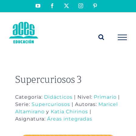
Saltar
YouTube
Facebook
X
Instagram
Pinterest
al
contenido
Supercuriosos 3
Categoría:
Didácticos
| Nivel:
Primario
|
Serie:
Supercuriosos
| Autoras:
Maricel
Altamirano
y
Katia Chirinos
|
Asignatura:
Áreas integradas