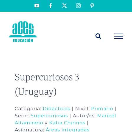
Saltar
YouTube
Facebook
X
Instagram
Pinterest
al
contenido
Supercuriosos 3
(Uruguay)
Categoría:
Didácticos
| Nivel:
Primario
|
Serie:
Supercuriosos
| Autor/es:
Maricel
Altamirano
y
Katia Chirinos
|
Asignatura:
Áreas integradas