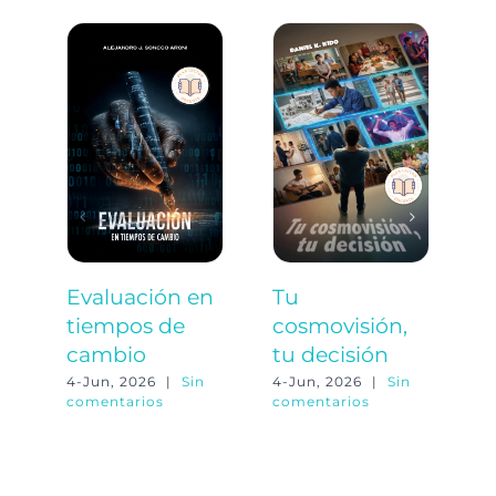
Evaluación en
Tu
M
tiempos de
cosmovisión,
e
cambio
tu decisión
4-
co
4-Jun, 2026
|
Sin
4-Jun, 2026
|
Sin
comentarios
comentarios