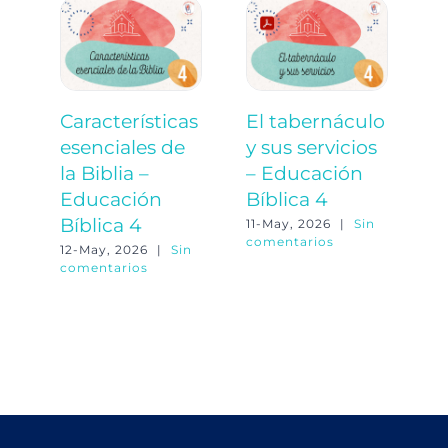
Características
El tabernáculo
E
esenciales de
y sus servicios
a
la Biblia –
– Educación
á
Educación
Bíblica 4
E
Bíblica 4
B
11-May, 2026
|
Sin
comentarios
12-May, 2026
|
Sin
11
comentarios
co