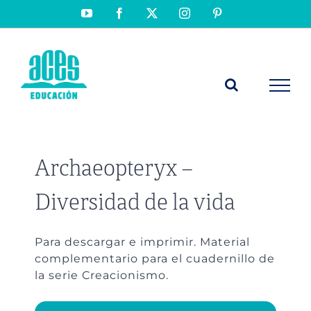
Saltar
YouTube
Facebook
X
Instagram
Pinterest
al
contenido
Archaeopteryx –
Diversidad de la vida
Para descargar e imprimir. Material
complementario para el cuadernillo de
la serie Creacionismo.