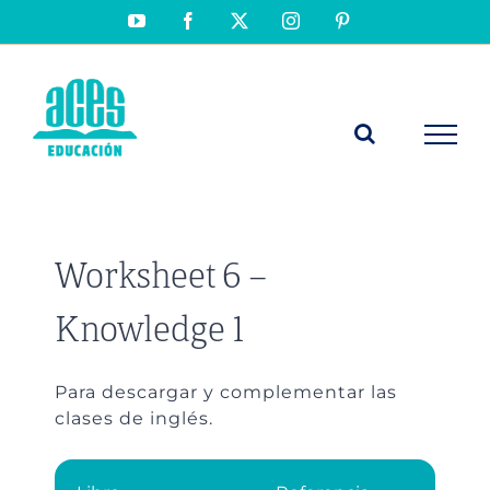
Saltar
YouTube
Facebook
X
Instagram
Pinterest
al
contenido
Worksheet 6 –
Knowledge 1
Para descargar y complementar las
clases de inglés.