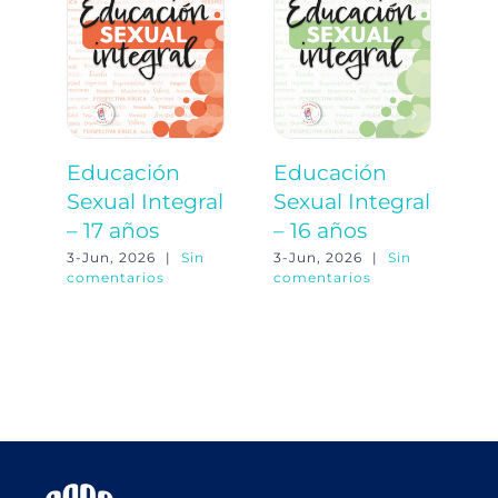
Educación
Educación
E
Sexual Integral
Sexual Integral
S
– 17 años
– 16 años
–
3-Jun, 2026
|
Sin
3-Jun, 2026
|
Sin
3-
comentarios
comentarios
co