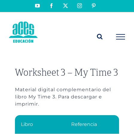
Saltar
YouTube
Facebook
X
Instagram
Pinterest
al
contenido
Worksheet 3 – My Time 3
Material digital complementario del
libro My Time 3. Para descargar e
imprimir.
Libro
Referencia