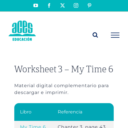
Saltar
YouTube
Facebook
X
Instagram
Pinterest
al
contenido
Worksheet 3 – My Time 6
Material digital complementario para
descargar e imprimir.
Libro
Referencia
My Time 6
Chapter 3, page 43.