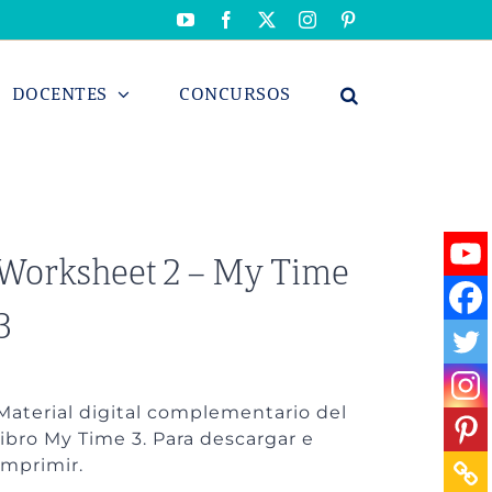
YouTube
Facebook
X
Instagram
Pinterest
DOCENTES
CONCURSOS
Worksheet 2 – My Time
3
Material digital complementario del
libro My Time 3. Para descargar e
imprimir.