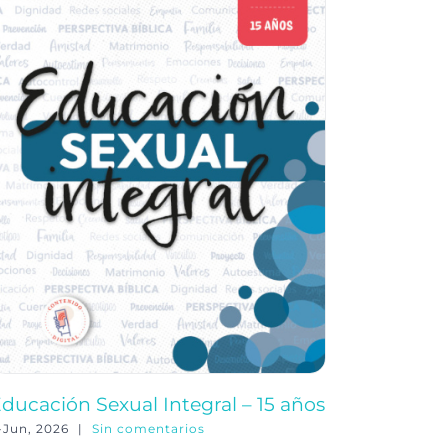
ducación Sexual Integral – 15 años
Educació
-Jun, 2026
|
Sin comentarios
3-Jun, 202