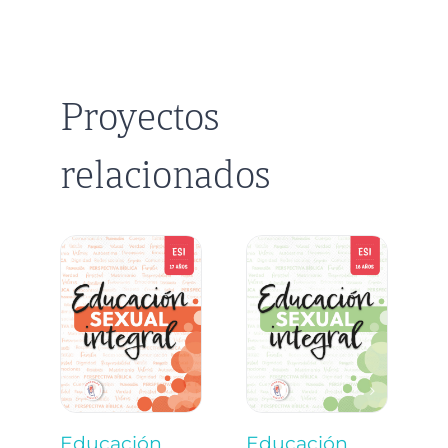
Proyectos
relacionados
Educación
Educación
E