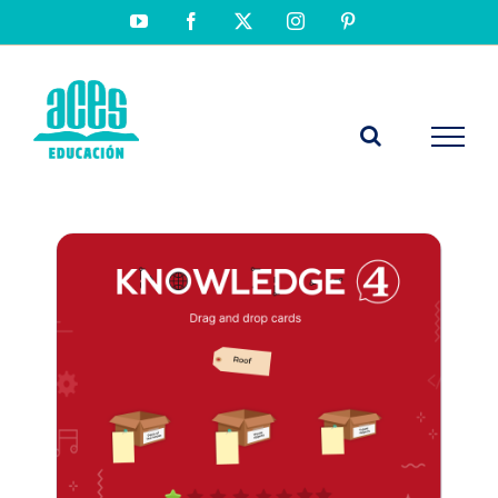
Saltar
YouTube
Facebook
X
Instagram
Pinterest
al
contenido