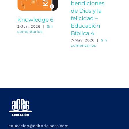
bendiciones
o
de Dios y la
d
felicidad –
C
Knowledge 6
Educación
N
3-Jun, 2026
|
Sin
comentarios
Bíblica 4
2-
co
7-May, 2026
|
Sin
comentarios
educacion@editorialaces.com