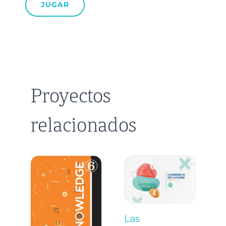
JUGAR
Proyectos
relacionados
Las
N