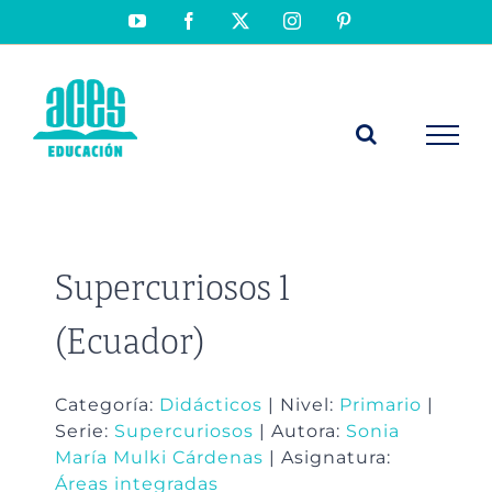
Saltar
YouTube
Facebook
X
Instagram
Pinterest
al
contenido
Supercuriosos 1
(Ecuador)
Categoría:
Didácticos
| Nivel:
Primario
|
Serie:
Supercuriosos
| Autora:
Sonia
María Mulki Cárdenas
| Asignatura:
Áreas integradas