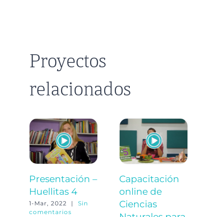
Proyectos
relacionados
Presentación –
Capacitación
G
Huellitas 4
online de
+
Ciencias
N
1-Mar, 2022
|
Sin
comentarios
Naturales para
10