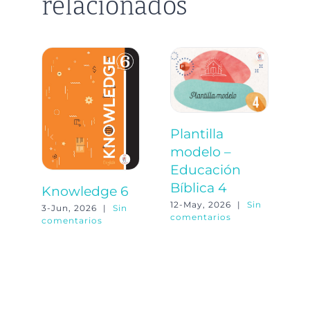
relacionados
Plantilla
G
modelo –
–
Educación
N
Bíblica 4
20
Knowledge 6
co
12-May, 2026
|
Sin
3-Jun, 2026
|
Sin
comentarios
comentarios