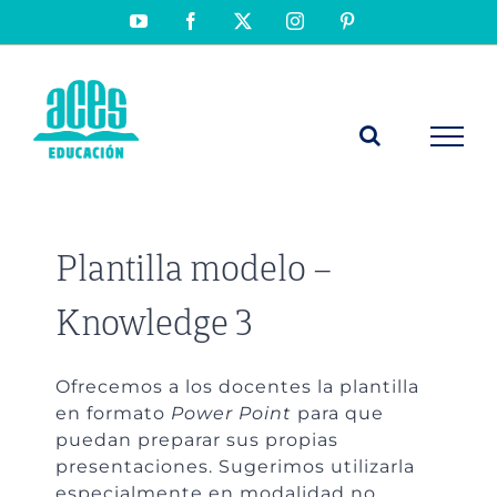
Saltar
YouTube
Facebook
X
Instagram
Pinterest
al
contenido
Plantilla modelo –
Knowledge 3
Ofrecemos a los docentes la plantilla
en formato
Power Point
para que
puedan preparar sus propias
presentaciones. Sugerimos utilizarla
especialmente en modalidad no