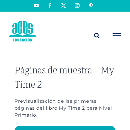
Saltar
YouTube
Facebook
X
Instagram
Pinterest
al
contenido
Páginas de muestra – My
Time 2
Previsualización de las primeras
páginas del libro My Time 2 para Nivel
Primario.