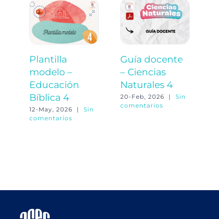
Plantilla
Guía docente
P
modelo –
– Ciencias
m
Educación
Naturales 4
C
Bíblica 4
N
20-Feb, 2026
|
Sin
comentarios
12-May, 2026
|
Sin
20
comentarios
co