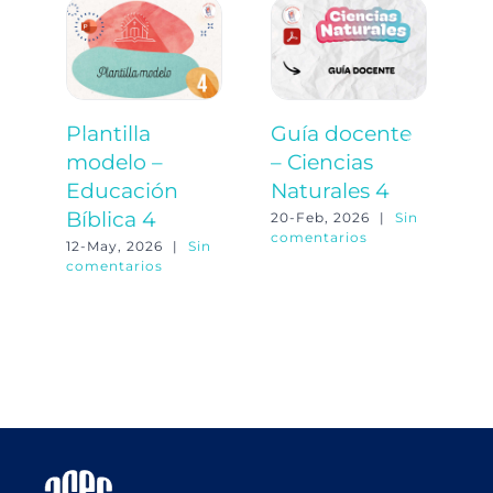
Plantilla
Guía docente
P
modelo –
– Ciencias
m
Educación
Naturales 4
C
Bíblica 4
N
20-Feb, 2026
|
Sin
comentarios
12-May, 2026
|
Sin
20
comentarios
co