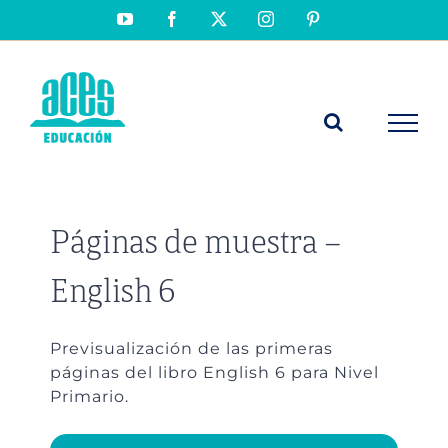
Saltar
YouTube
Facebook
X
Instagram
Pinterest
al
contenido
Páginas de muestra –
English 6
Previsualización de las primeras
páginas del libro English 6 para Nivel
Primario.