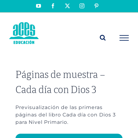
Saltar
YouTube
Facebook
X
Instagram
Pinterest
al
contenido
Páginas de muestra –
Cada día con Dios 3
Previsualización de las primeras
páginas del libro Cada día con Dios 3
para Nivel Primario.