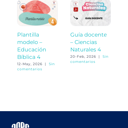
Plantilla
Guía docente
P
modelo –
– Ciencias
m
Educación
Naturales 4
C
Bíblica 4
N
20-Feb, 2026
|
Sin
comentarios
12-May, 2026
|
Sin
20
comentarios
co