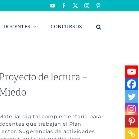
YouTube
Facebook
X
Instagram
Pinterest
DOCENTES
CONCURSOS
Proyecto de lectura –
Miedo
Material digital complementario para
docentes que trabajan el Plan
Lector. Sugerencias de actividades
basadas en la lectura del libro.