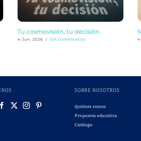
Tu cosmovisión, tu decisión
M
4-Jun, 2026
|
Sin comentarios
4
ENOS
SOBRE NOSOTROS
Quiénes somos
Propuesta educativa
Catálogo