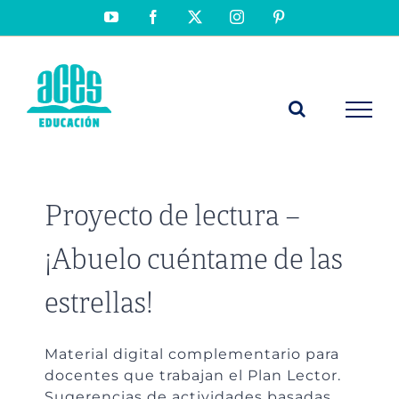
Saltar
YouTube
Facebook
X
Instagram
Pinterest
al
contenido
Proyecto de lectura –
¡Abuelo cuéntame de las
estrellas!
Material digital complementario para
docentes que trabajan el Plan Lector.
Sugerencias de actividades basadas