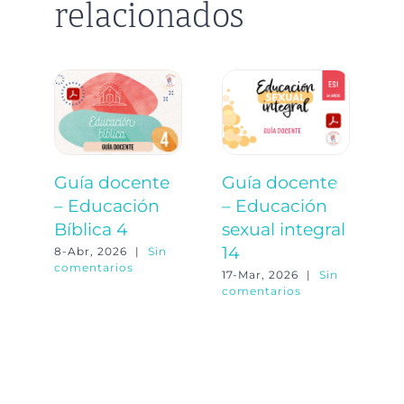
relacionados
Guía docente
Guía docente
G
– Educación
– Educación
–
Bíblica 4
sexual integral
o
14
8-Abr, 2026
|
Sin
23
comentarios
co
17-Mar, 2026
|
Sin
comentarios