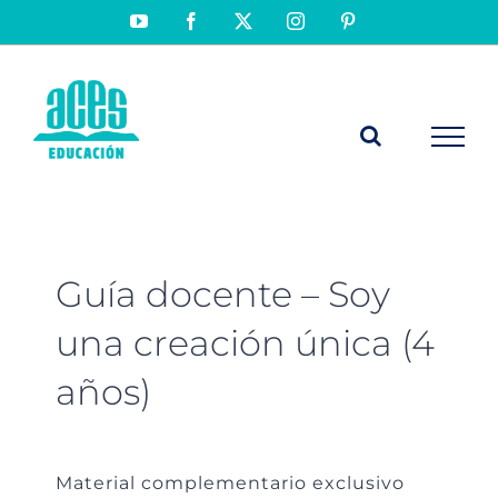
Saltar
YouTube
Facebook
X
Instagram
Pinterest
al
contenido
Guía docente – Soy
una creación única (4
años)
Material complementario exclusivo