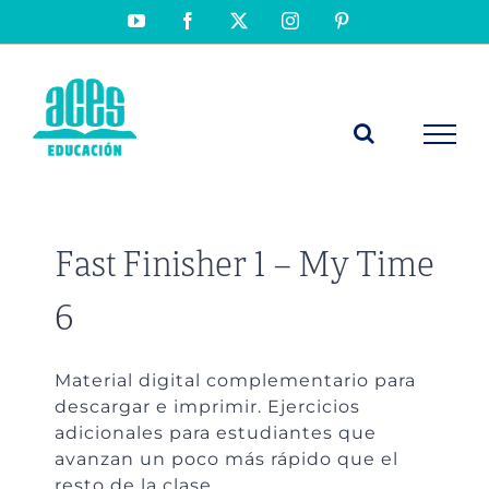
Saltar
YouTube
Facebook
X
Instagram
Pinterest
al
contenido
Fast Finisher 1 – My Time
6
Material digital complementario para
descargar e imprimir. Ejercicios
adicionales para estudiantes que
avanzan un poco más rápido que el
resto de la clase.