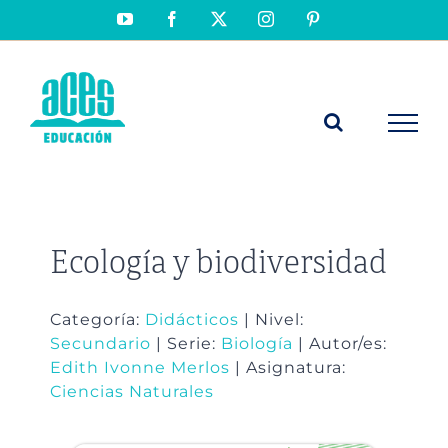
Saltar
YouTube
Facebook
X
Instagram
Pinterest
al
contenido
Ecología y biodiversidad
Categoría:
Didácticos
| Nivel:
Secundario
| Serie:
Biología
| Autor/es:
Edith Ivonne Merlos
| Asignatura:
Ciencias Naturales