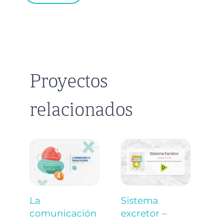
Proyectos
relacionados
La
Sistema
E
comunicación
excretor –
c