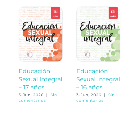
Educación
Educación
E
Sexual Integral
Sexual Integral
S
– 17 años
– 16 años
–
3-Jun, 2026
|
Sin
3-Jun, 2026
|
Sin
3-
comentarios
comentarios
co