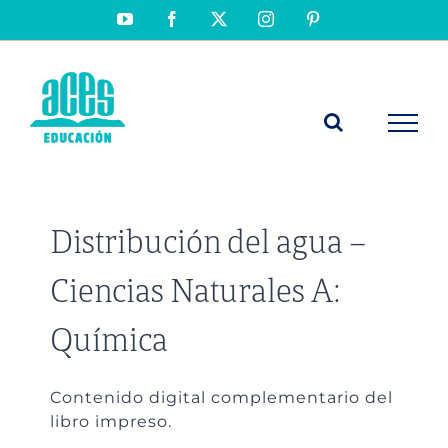
Saltar
YouTube
Facebook
X
Instagram
Pinterest
al
contenido
Distribución del agua –
Ciencias Naturales A:
Química
Contenido digital complementario del
libro impreso.