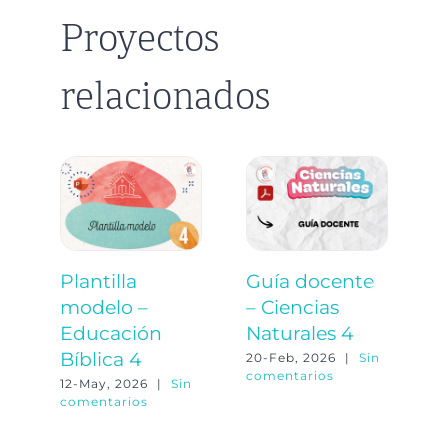
Proyectos
relacionados
Plantilla
Guía docente
P
modelo –
– Ciencias
m
Educación
Naturales 4
C
Bíblica 4
N
20-Feb, 2026
|
Sin
comentarios
12-May, 2026
|
Sin
20
comentarios
co