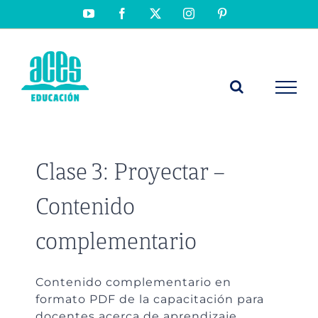
Saltar
YouTube
Facebook
X
Instagram
Pinterest
al
contenido
Clase 3: Proyectar –
Contenido
complementario
Contenido complementario en
formato PDF de la capacitación para
docentes acerca de aprendizaje