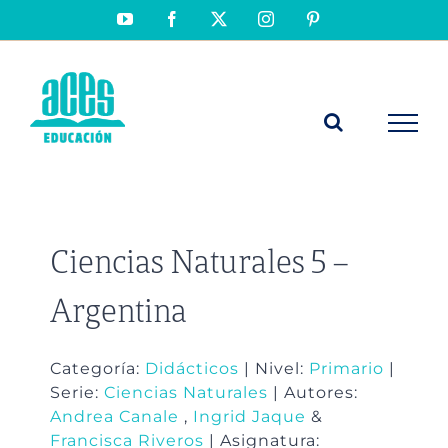
Saltar
YouTube
Facebook
X
Instagram
Pinterest
al
contenido
Ciencias Naturales 5 –
Argentina
Categoría:
Didácticos
| Nivel:
Primario
|
Serie:
Ciencias Naturales
| Autores:
Andrea Canale
,
Ingrid Jaque
&
Francisca Riveros
| Asignatura: