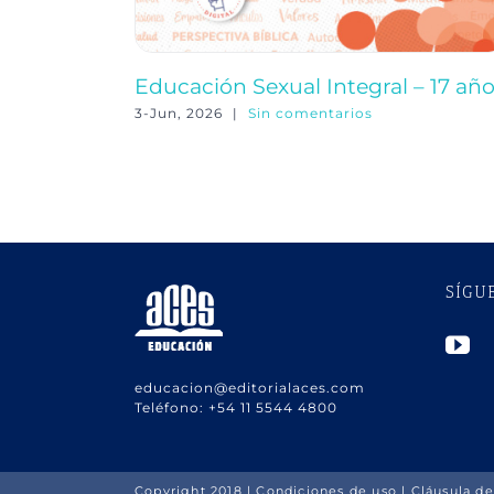
Educación Sexual Integral – 17 añ
3-Jun, 2026
|
Sin comentarios
SÍGU
educacion@editorialaces.com
Teléfono:
+54 11 5544 4800
Copyright 2018 |
Condiciones de uso
|
Cláusula de