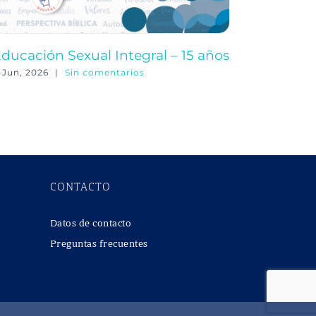
ducación Sexual Integral – 15 años
Educació
-Jun, 2026
|
Sin comentarios
3-Jun, 202
CONTACTO
Datos de contacto
Preguntas frecuentes