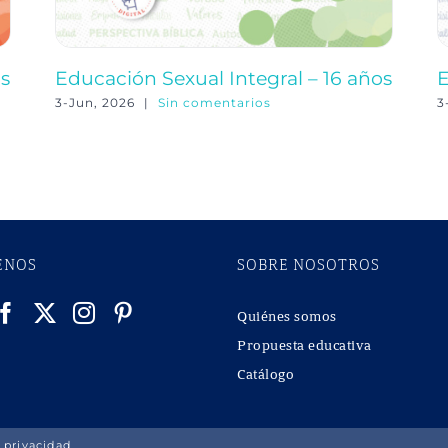
os
Educación Sexual Integral – 16 años
E
3-Jun, 2026
|
Sin comentarios
3
ENOS
SOBRE NOSOTROS
Quiénes somos
Propuesta educativa
Catálogo
 privacidad