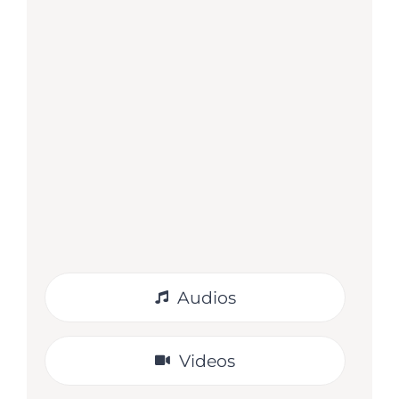
Guía docente – Ciencias Naturales A
Material complementario exclusivo
para el docente que utilizan los
cuadernillos de Ciencias Naturales A
en el nivel secundario.
VER
Audios
Videos