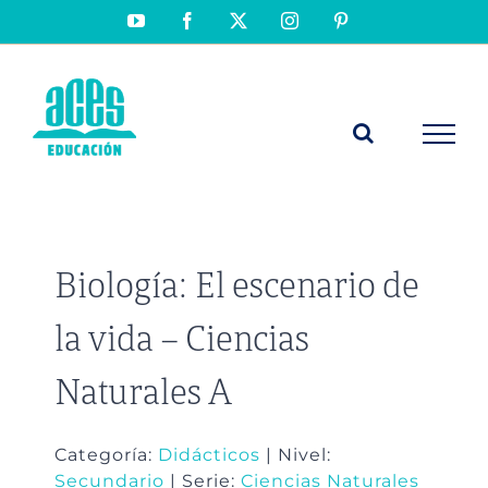
Saltar
YouTube
Facebook
X
Instagram
Pinterest
al
contenido
Biología: El escenario de
la vida – Ciencias
Naturales A
Categoría:
Didácticos
| Nivel:
Secundario
| Serie:
Ciencias Naturales