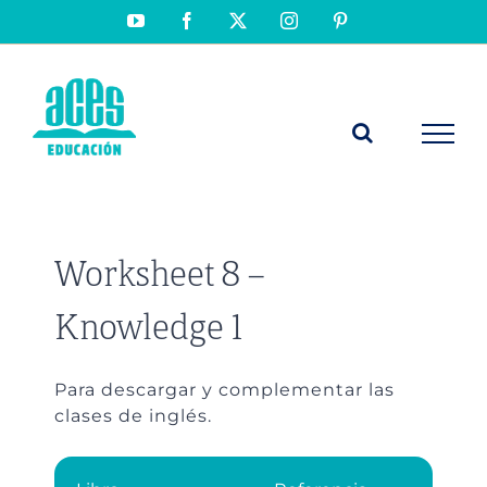
Saltar
YouTube
Facebook
X
Instagram
Pinterest
al
contenido
Worksheet 8 –
Knowledge 1
Para descargar y complementar las
clases de inglés.