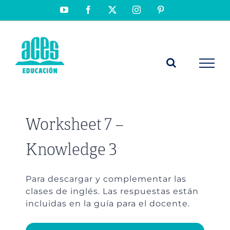
Saltar
YouTube
Facebook
X
Instagram
Pinterest
al
contenido
Worksheet 7 –
Knowledge 3
Para descargar y complementar las
clases de inglés. Las respuestas están
incluidas en la guía para el docente.