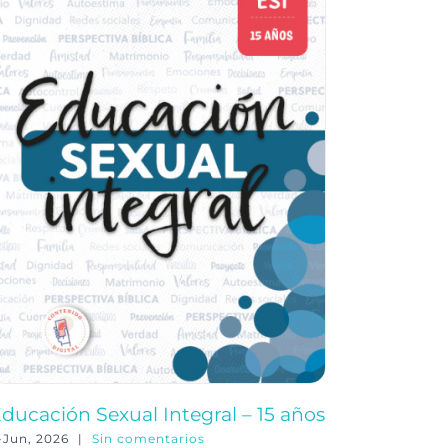
ducación Sexual Integral – 15 años
Educació
-Jun, 2026
|
Sin comentarios
3-Jun, 202