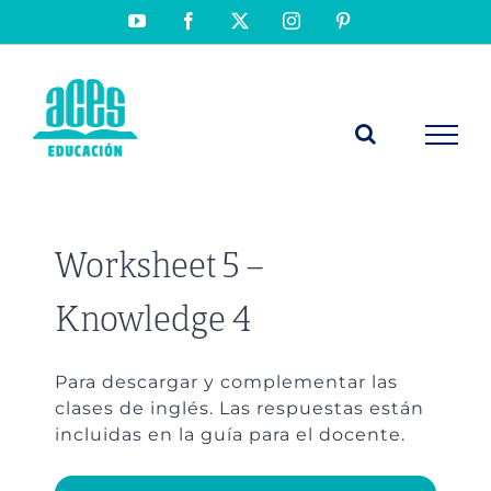
Saltar
YouTube
Facebook
X
Instagram
Pinterest
al
contenido
Worksheet 5 –
Knowledge 4
Para descargar y complementar las
clases de inglés. Las respuestas están
incluidas en la guía para el docente.