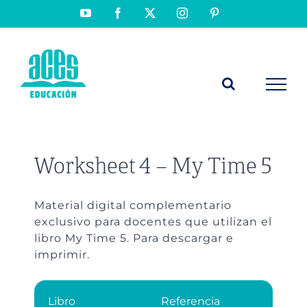
Saltar
YouTube
Facebook
X
Instagram
Pinterest
al
contenido
Worksheet 4 – My Time 5
Material digital complementario
exclusivo para docentes que utilizan el
libro My Time 5. Para descargar e
imprimir.
Libro
Referencia