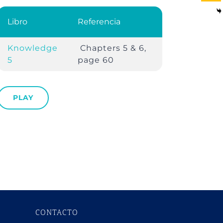
Libro
Referencia
Knowledge
Chapters 5 & 6,
5
page 60
PLAY
CONTACTO