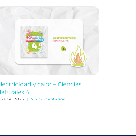
lectricidad y calor – Ciencias
La comun
aturales 4
equipo 
8-Ene, 2026
|
Sin comentarios
6-May, 202