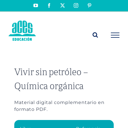
Saltar
YouTube
Facebook
X
Instagram
Pinterest
al
contenido
Vivir sin petróleo –
Química orgánica
Material digital complementario en
formato PDF.