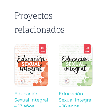
Proyectos
relacionados
Educación
Educación
E
Sexual Integral
Sexual Integral
S
– 17 años
– 16 años
–