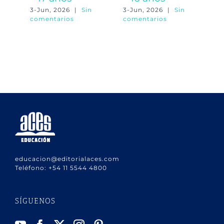
3-Jun, 2026
|
Sin
3-Jun, 2026
|
Sin
3-
comentarios
comentarios
co
educacion@editorialaces.com
Teléfono:
+54 11 5544 4800
SÍGUENOS