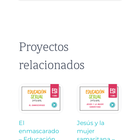
Proyectos
relacionados
El
Jesús y la
D
enmascarado
mujer
l
– Educación
samaritana –
E