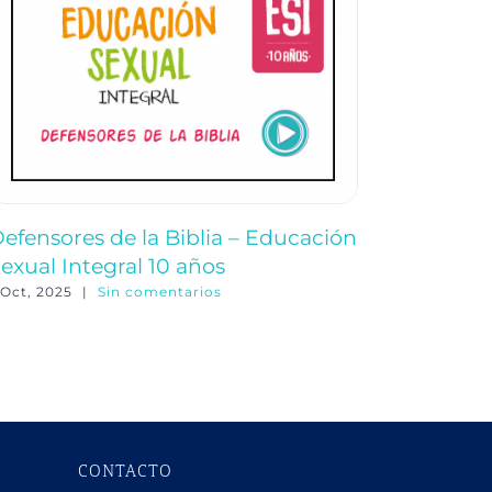
efensores de la Biblia – Educación
El enma
exual Integral 10 años
Sexual I
-Oct, 2025
|
Sin comentarios
1-Oct, 2025
CONTACTO