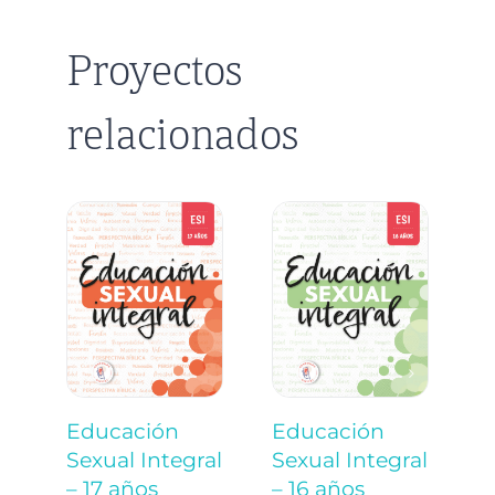
Proyectos
relacionados
Educación
Educación
E
Sexual Integral
Sexual Integral
S
– 17 años
– 16 años
–