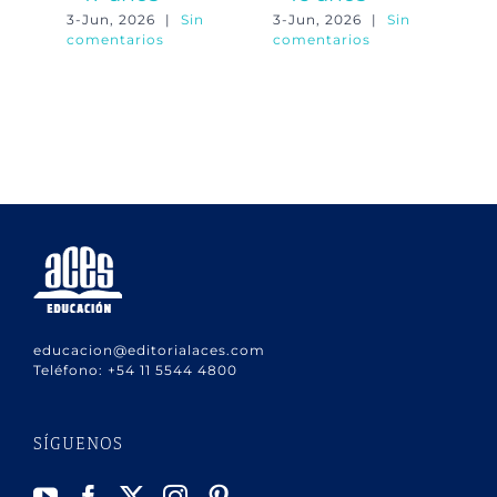
3-Jun, 2026
|
Sin
3-Jun, 2026
|
Sin
3-
comentarios
comentarios
co
educacion@editorialaces.com
Teléfono:
+54 11 5544 4800
SÍGUENOS