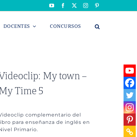
YouTube
Facebook
X
Instagram
Pinterest
DOCENTES
CONCURSOS
Videoclip: My town –
My Time 5
Videoclip complementario del
libro para enseñanza de inglés en
Nivel Primario.